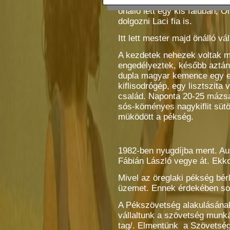
hatalom megengedte - 1964
önálló lett egy kis faluban, Ö
dolgozni Laci fia is.
Itt lett mester majd önálló vá
A kezdetek nehezek voltak m
engedélyeztek, később aztán 
dupla magyar kemence egy e
kiflisodrógép, egy lisztszita
család. Naponta 20-25 mázsa
sós-köményes nagykiflit sütö
müködött a pékség.
1982-ben nyugdíjba ment. Aut
Fábián László vegye át. Ekkor
Mivel az öreglaki pékség bér
üzemet. Ennek érdekében sok
A Pékszövetség alakulásának e
vállaltunk a szövetség munká
tag/. Elmentünk a Szövetség 