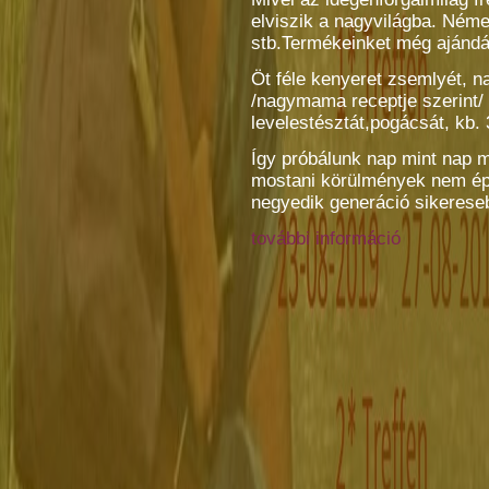
elviszik a nagyvilágba. Ném
stb.Termékeinket még ajándá
Öt féle kenyeret zsemlyét, n
/nagymama receptje szerint/ k
levelestésztát,pogácsát, kb. 
Így próbálunk nap mint nap 
mostani körülmények nem épp
negyedik generáció sikereseb
további információ