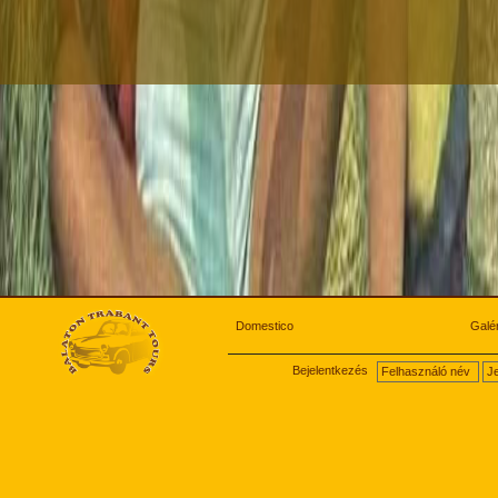
Domestico
Galér
Bejelentkezés