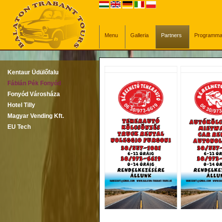
Menu
Galleria
Partners
Programm
Kentaur Üdülőfalu
Fábián Pék Fonyód
Fábián Pék Fonyód
Fonyód Városháza
Hotel Tilly
A család kapcsolata a péksé
Magyar Vending Kft.
kezdődik. Ugyanis akkor ment
EU Tech
pékhez kifutófiúnak. Úgy meg
egész életére a rabja maradt
Először Kaposváron bérelt p
mestervizsgát letette. Ide sz
aki szintén pék lett és így t
államosításra került a kapos
magát az állami sütőiparban 