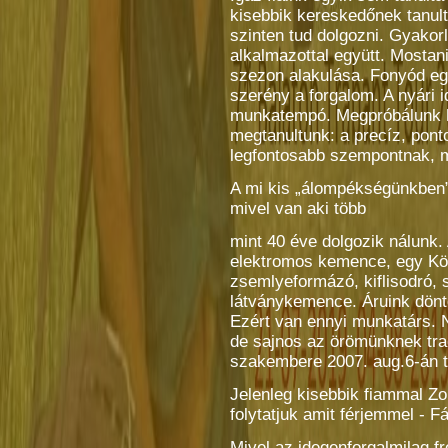
kisebbik kereskedőnek tanul
szinten tud dolgozni. Gyakor
alkalmazottal együtt. Mostan
szezon alakulása. Fonyód eg
szerény a forgalom. A nyári 
munkatempó. Megpróbálunk he
megtanultunk: a precíz, pont
legfontosabb szempontnak, m
A mi kis „álompékségünkben”
mivel van aki több
mint 40 éve dolgozik nálunk.
elektromos kemence, egy Kö
zsemlyeformázó, kiflisodró, 
látványkemence. Áruink dönt
Ezért van ennyi munkatárs. 
de sajnos az örömünknek trag
szakembere 2007. aug.6-án tr
Jelenleg kisebbik fiammal Z
folytatjuk amit férjemmel - F
Mivel az idegenforgalmilag f