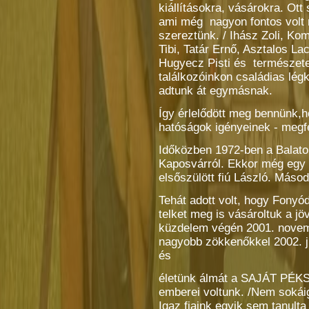
kiállításokra, vásárokra. Ott
ami még nagyon fontos volt n
szereztünk. / Ihász Zoli, K
Tibi, Tatár Ernő, Asztalos Lac
Hugyecz Pisti és természete
találkozóinkon családias lég
adtunk át egymásnak.
Így érlelődött meg bennünk,h
hatóságok igényeinek - megf
Időközben 1972-ben a Balato
Kaposvárról. Ekkor még egy k
elsőszülött fiú László. Másod
Tehát adott volt, hogy Fonyó
telket meg is vásároltuk a j
küzdelem végén 2001. novemb
nagyobb zökkenőkkel 2002. jú
és
életünk álmát a SAJÁT PÉKSÉ
emberei voltunk. /Nem sokáig
Igaz fiaink egyik sem tanult