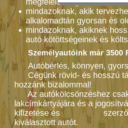
megfelelő megoldás
mindazoknak, akik tervezhe
alkalomadtán gyorsan és olc
mindazoknak, akiknek hossz
autó kötöttségeinek és költ
Személyautóink már 3500 Ft
Autóbérlés, könnyen, gyors
Cégünk rövid- és hosszú távú 
hozzánk bizalommal!
Az autókölcsönzéshez csak a
lakcímkártyájára és a jogosítvá
kifizetése és szerződéskö
kiválasztott autót.