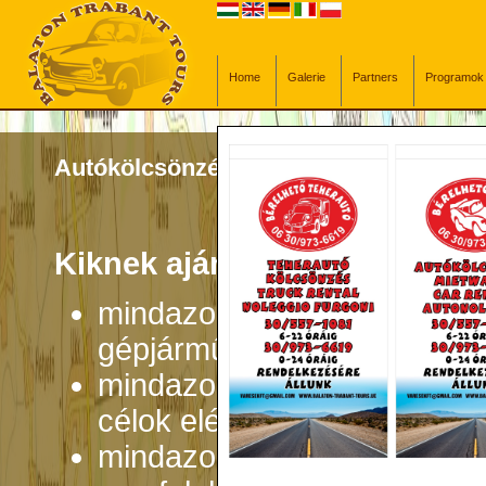
Home
Galerie
Partners
Programok
Autókölcsönzés
Kiknek ajánljuk kedvező aut
mindazoknak, akik nem szer
gépjárművet, hogy havonta 
mindazoknak, akik olcsó és
célok eléréséhez
mindazoknak, akiknek munk